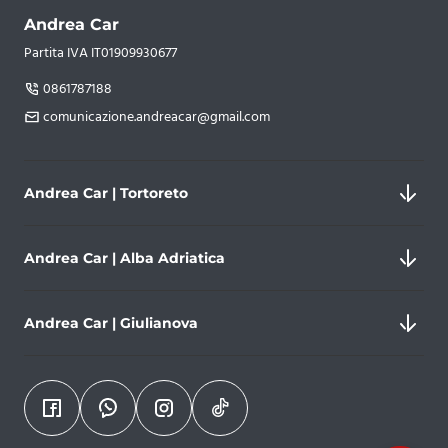
Andrea Car
Partita IVA IT01909930677
0861787188
comunicazione.andreacar@gmail.com
Andrea Car | Tortoreto
Andrea Car | Alba Adriatica
Nazionale Adriatica, 192/b, 64018 Tortoreto
Andrea Car | Giulianova
Partita IVA 01909930677
0861787188
Via Vittorio Veneto, 18, 64011 Alba Adriatica
comunicazione.andreacar@gmail.com
Partita IVA 01909930677
+393806354850
Via Galileo Galilei, 273, 64021 Giulianova