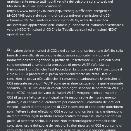
gratuitamente presso tutti i punti vendita del veicolo e sul sito web del
Ministero dello Sviluppo Economico
(https://www.mise.gov.it/index.php/it/energia/efficienza-energetica?
id=2034948-guida-al-risparmio-di-carburanti-e-alle-emissioni-di-c02-
edizione-2016). Se il motore è omologato WLTP, ai fini della verifica
dell'eventuale applicazione dell'Ecotassa / Ecobonus vi invitiamo a verificare il
valore NEDC "Emissioni di CO 2" e la "Tabella consumi ed emissioni NEDC"
riportati nel sito.
(2)
Il valore delle emissioni di CO2 e del consumo di carburante è definito sulla
base di prove ufficiali secondo le disposizioni applicabili in vigore al
momento dell'omologazione. A partire dal 1° settembre 2018, i veicoli nuovi
sono omologati ai sensi della procedura di prova WLTP (Worldwide
Harmonized Light Vehicles Test Procedure). La procedura WLTP sostituisce il
ciclo NEDC, la procedura di prova precedentemente utilizzata. Date le
condizioni di prova più realistiche, il consumo di carburante e le emissioni di
CO2 misurate secondo il WLTP sono generalmente superiori a quelle misurate
secondo il NEDC. Nel caso di veicoli omologati secondo la normativa WLTP, i
valori NEDC indicati derivano dai valori WLTP. Vengono indicati i valori di
CO2 (il gas a effetto serra principalmente responsabile del riscaldamento
globale) e di consumo di carburante per consentire il confronto dei dati del
veicolo. I valori di omologazione di CO2 e consumo di carburante potrebbero
non riflettere i valori effettivi di CO2 e consumo di carburante, che dipendono
da molti fattori legati (a titolo esemplificativo ma non esaustivo) allo stile di
guida, al percorso scelto, alle condizioni meteorologiche e stradali e alle
condizioni, uso e dotazione del veicolo. I valori riportati di CO2 e consumo di
carburante si riferiscono alla versione base del veicolo e possono variare