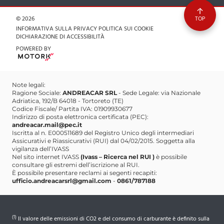
comunicazione.andreacar@gmail.com
Partita IVA 01909930677
© 2026
TOP
+393290661887
INFORMATIVA SULLA PRIVACY
POLITICA SUI COOKIE
DICHIARAZIONE DI ACCESSIBILITÀ
comunicazione.andreacar@gmail.com
POWERED BY
Note legali:
Ragione Sociale:
ANDREACAR SRL
- Sede Legale: via Nazionale
Adriatica, 192/B 64018 - Tortoreto (TE)
Codice Fiscale/ Partita IVA: 01909930677
Indirizzo di posta elettronica certificata (PEC):
andreacar.mail@pec.it
Iscritta al n. E000511689 del Registro Unico degli intermediari
Assicurativi e Riassicurativi (RUI) dal 04/02/2015. Soggetta alla
vigilanza dell’IVASS
Nel sito internet IVASS
(Ivass – Ricerca nel RUI )
è possibile
consultare gli estremi dell’iscrizione al RUI.
È possibile presentare reclami ai segenti recapiti:
ufficio.andreacarsrl@gmail.com
-
0861/787188
(1)
Il valore delle emissioni di CO2 e del consumo di carburante è definito sulla