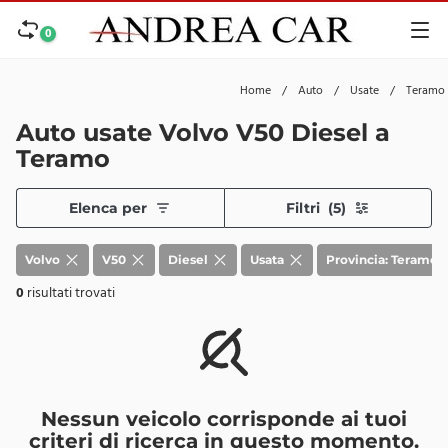
0
Home
/
Auto
/
Usate
/
Teramo
Auto usate Volvo V50 Diesel a
Teramo
Elenca per
Filtri
(5)
Volvo
V50
Diesel
Usata
Provincia: Teramo
0
risultati trovati
Nessun veicolo corrisponde ai tuoi
criteri di ricerca in questo momento.