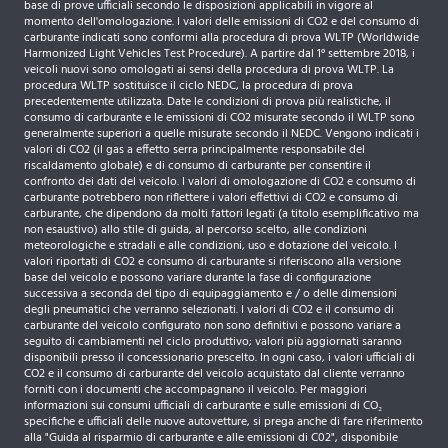
base di prove ufficiali secondo le disposizioni applicabili in vigore al
momento dell'omologazione. I valori delle emissioni di CO2 e del consumo di
carburante indicati sono conformi alla procedura di prova WLTP (Worldwide
Harmonized Light Vehicles Test Procedure). A partire dal 1° settembre 2018, i
veicoli nuovi sono omologati ai sensi della procedura di prova WLTP. La
procedura WLTP sostituisce il ciclo NEDC, la procedura di prova
precedentemente utilizzata. Date le condizioni di prova più realistiche, il
consumo di carburante e le emissioni di CO2 misurate secondo il WLTP sono
generalmente superiori a quelle misurate secondo il NEDC. Vengono indicati i
valori di CO2 (il gas a effetto serra principalmente responsabile del
riscaldamento globale) e di consumo di carburante per consentire il
confronto dei dati del veicolo. I valori di omologazione di CO2 e consumo di
carburante potrebbero non riflettere i valori effettivi di CO2 e consumo di
carburante, che dipendono da molti fattori legati (a titolo esemplificativo ma
non esaustivo) allo stile di guida, al percorso scelto, alle condizioni
meteorologiche e stradali e alle condizioni, uso e dotazione del veicolo. I
valori riportati di CO2 e consumo di carburante si riferiscono alla versione
base del veicolo e possono variare durante la fase di configurazione
successiva a seconda del tipo di equipaggiamento e / o delle dimensioni
degli pneumatici che verranno selezionati. I valori di CO2 e il consumo di
carburante del veicolo configurato non sono definitivi e possono variare a
seguito di cambiamenti nel ciclo produttivo; valori più aggiornati saranno
disponibili presso il concessionario prescelto. In ogni caso, i valori ufficiali di
CO2 e il consumo di carburante del veicolo acquistato dal cliente verranno
forniti con i documenti che accompagnano il veicolo. Per maggiori
informazioni sui consumi ufficiali di carburante e sulle emissioni di CO₂
specifiche e ufficiali delle nuove autovetture, si prega anche di fare riferimento
alla "Guida al risparmio di carburante e alle emissioni di C02", disponibile