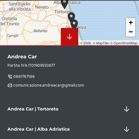
+
−
Leaflet
|
© 2026,
© MapTiler
© OpenStreetMap
Andrea Car
Partita IVA IT01909930677
0861787188
comunicazione.andreacar@gmail.com
Andrea Car | Tortoreto
Andrea Car | Alba Adriatica