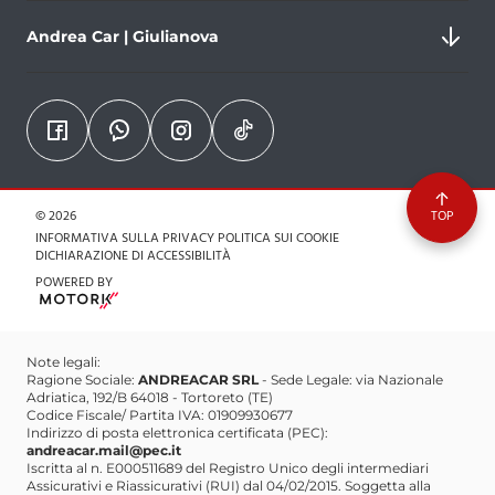
Nazionale Adriatica, 192/b, 64018 Tortoreto
Andrea Car | Giulianova
Partita IVA 01909930677
0861787188
Via Vittorio Veneto, 18, 64011 Alba Adriatica
comunicazione.andreacar@gmail.com
Partita IVA 01909930677
+393806354850
Via Galileo Galilei, 273, 64021 Giulianova
comunicazione.andreacar@gmail.com
Partita IVA 01909930677
© 2026
TOP
+393290661887
INFORMATIVA SULLA PRIVACY
POLITICA SUI COOKIE
DICHIARAZIONE DI ACCESSIBILITÀ
comunicazione.andreacar@gmail.com
POWERED BY
Note legali:
Ragione Sociale:
ANDREACAR SRL
- Sede Legale: via Nazionale
Adriatica, 192/B 64018 - Tortoreto (TE)
Codice Fiscale/ Partita IVA: 01909930677
Indirizzo di posta elettronica certificata (PEC):
andreacar.mail@pec.it
Iscritta al n. E000511689 del Registro Unico degli intermediari
Assicurativi e Riassicurativi (RUI) dal 04/02/2015. Soggetta alla