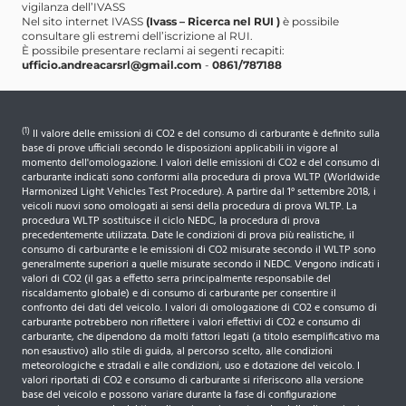
vigilanza dell’IVASS
Nel sito internet IVASS
(Ivass – Ricerca nel RUI )
è possibile
consultare gli estremi dell’iscrizione al RUI.
È possibile presentare reclami ai segenti recapiti:
ufficio.andreacarsrl@gmail.com
-
0861/787188
(1)
Il valore delle emissioni di CO2 e del consumo di carburante è definito sulla
base di prove ufficiali secondo le disposizioni applicabili in vigore al
momento dell'omologazione. I valori delle emissioni di CO2 e del consumo di
carburante indicati sono conformi alla procedura di prova WLTP (Worldwide
Harmonized Light Vehicles Test Procedure). A partire dal 1° settembre 2018, i
veicoli nuovi sono omologati ai sensi della procedura di prova WLTP. La
procedura WLTP sostituisce il ciclo NEDC, la procedura di prova
precedentemente utilizzata. Date le condizioni di prova più realistiche, il
consumo di carburante e le emissioni di CO2 misurate secondo il WLTP sono
generalmente superiori a quelle misurate secondo il NEDC. Vengono indicati i
valori di CO2 (il gas a effetto serra principalmente responsabile del
riscaldamento globale) e di consumo di carburante per consentire il
confronto dei dati del veicolo. I valori di omologazione di CO2 e consumo di
carburante potrebbero non riflettere i valori effettivi di CO2 e consumo di
carburante, che dipendono da molti fattori legati (a titolo esemplificativo ma
non esaustivo) allo stile di guida, al percorso scelto, alle condizioni
meteorologiche e stradali e alle condizioni, uso e dotazione del veicolo. I
valori riportati di CO2 e consumo di carburante si riferiscono alla versione
base del veicolo e possono variare durante la fase di configurazione