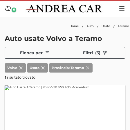
0
Home
/
Auto
/
Usate
/
Teramo
Auto usate Volvo a Teramo
Elenca per
Filtri
(3)
Volvo
Usata
Provincia: Teramo
1
risultato trovato