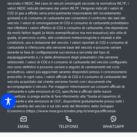
secondo il NEDC. Nel caso di veicoli omologati secondo la normativa WLTP, i
valori NEDC indicati derivano dai valori WLTP. Vengono indicati i valori di
CO2 (il gas a effetto serra principalmente responsabile del riscaldamento
globale) e di consumo di carburante per consentire il confronto dei dati del
veicolo. I valori di omologazione di CO2 e consumo di carburante potrebbero
non riflettere i valori effettivi di CO2 e consumo di carburante, che dipendono
da molti fattori legati (a titolo esemplificativo ma non esaustivo) allo stile di
guida, al percorso scelto, alle condizioni meteorologiche e stradali e alle
condizioni, uso e dotazione del veicolo. I valori riportati di CO2 e consumo di
carburante si riferiscono alla versione base del veicolo e possono variare
durante la fase di configurazione successiva a seconda del tipo di
equipaggiamento e / o delle dimensioni degli pneumatici che verranno
selezionati. I valori di CO2 e il consumo di carburante del veicolo configurato
non sono definitivi e possono variare a seguito di cambiamenti nel ciclo
produttivo; valori più aggiornati saranno disponibili presso il concessionario
prescelto. In ogni caso, i valori ufficiali di CO2 e il consumo di carburante del
veicolo acquistato dal cliente verranno forniti con i documenti che
accompagnano il veicolo. Per maggiori informazioni sui consumi ufficiali di
carburante e sulle emissioni di CO₂ specifiche e ufficiali delle nuove
autovetture, si prega anche di fare riferimento alla "Guida al risparmio di
carburante e alle emissioni di C02", disponibile gratuitamente presso tutti i
punti vendita del veicolo e sul sito web del Ministero dello Sviluppo
Economico (https://www.mise.gov.it/index.php/it/energia/efficienza-
energetica?id=2034948-guida-al-risparmio-di-carburanti-e-alle-emissioni-di-
c02-edizione-2016). Se il motore è omologato WLTP, ai fini della verifica
dell'eventuale applicazione dell'Ecotassa / Ecobonus vi invitiamo a verificare il
EMAIL
TELEFONO
WHATSAPP
valore NEDC "Emissioni di CO 2" e la "Tabella consumi ed emissioni NEDC"
riportati nel sito.