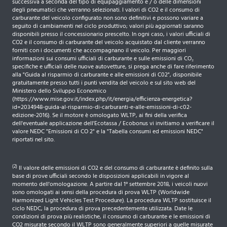
successiva a seconda del tipo di equipaggiamento e / o delle dimensioni
degli pneumatici che verranno selezionati. I valori di CO2 e il consumo di
carburante del veicolo configurato non sono definitivi e possono variare a
seguito di cambiamenti nel ciclo produttivo; valori più aggiornati saranno
disponibili presso il concessionario prescelto. In ogni caso, i valori ufficiali di
CO2 e il consumo di carburante del veicolo acquistato dal cliente verranno
forniti con i documenti che accompagnano il veicolo. Per maggiori
informazioni sui consumi ufficiali di carburante e sulle emissioni di CO₂
specifiche e ufficiali delle nuove autovetture, si prega anche di fare riferimento
alla "Guida al risparmio di carburante e alle emissioni di C02", disponibile
gratuitamente presso tutti i punti vendita del veicolo e sul sito web del
Ministero dello Sviluppo Economico
(https://www.mise.gov.it/index.php/it/energia/efficienza-energetica?
id=2034948-guida-al-risparmio-di-carburanti-e-alle-emissioni-di-c02-
edizione-2016). Se il motore è omologato WLTP, ai fini della verifica
dell'eventuale applicazione dell'Ecotassa / Ecobonus vi invitiamo a verificare il
valore NEDC "Emissioni di CO 2" e la "Tabella consumi ed emissioni NEDC"
riportati nel sito.
(2)
Il valore delle emissioni di CO2 e del consumo di carburante è definito sulla
base di prove ufficiali secondo le disposizioni applicabili in vigore al
momento dell'omologazione. A partire dal 1° settembre 2018, i veicoli nuovi
sono omologati ai sensi della procedura di prova WLTP (Worldwide
Harmonized Light Vehicles Test Procedure). La procedura WLTP sostituisce il
ciclo NEDC, la procedura di prova precedentemente utilizzata. Date le
condizioni di prova più realistiche, il consumo di carburante e le emissioni di
CO2 misurate secondo il WLTP sono generalmente superiori a quelle misurate