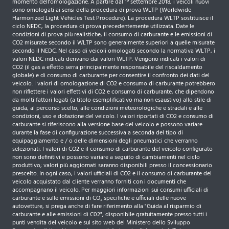
momento dell'omologazione. A partire dal 1° settembre 2018, i veicoli nuovi
sono omologati ai sensi della procedura di prova WLTP (Worldwide
Harmonized Light Vehicles Test Procedure). La procedura WLTP sostituisce il
ciclo NEDC, la procedura di prova precedentemente utilizzata. Date le
condizioni di prova più realistiche, il consumo di carburante e le emissioni di
CO2 misurate secondo il WLTP sono generalmente superiori a quelle misurate
secondo il NEDC. Nel caso di veicoli omologati secondo la normativa WLTP, i
valori NEDC indicati derivano dai valori WLTP. Vengono indicati i valori di
CO2 (il gas a effetto serra principalmente responsabile del riscaldamento
globale) e di consumo di carburante per consentire il confronto dei dati del
veicolo. I valori di omologazione di CO2 e consumo di carburante potrebbero
non riflettere i valori effettivi di CO2 e consumo di carburante, che dipendono
da molti fattori legati (a titolo esemplificativo ma non esaustivo) allo stile di
guida, al percorso scelto, alle condizioni meteorologiche e stradali e alle
condizioni, uso e dotazione del veicolo. I valori riportati di CO2 e consumo di
carburante si riferiscono alla versione base del veicolo e possono variare
durante la fase di configurazione successiva a seconda del tipo di
equipaggiamento e / o delle dimensioni degli pneumatici che verranno
selezionati. I valori di CO2 e il consumo di carburante del veicolo configurato
non sono definitivi e possono variare a seguito di cambiamenti nel ciclo
produttivo; valori più aggiornati saranno disponibili presso il concessionario
prescelto. In ogni caso, i valori ufficiali di CO2 e il consumo di carburante del
veicolo acquistato dal cliente verranno forniti con i documenti che
accompagnano il veicolo. Per maggiori informazioni sui consumi ufficiali di
carburante e sulle emissioni di CO₂ specifiche e ufficiali delle nuove
autovetture, si prega anche di fare riferimento alla "Guida al risparmio di
carburante e alle emissioni di C02", disponibile gratuitamente presso tutti i
punti vendita del veicolo e sul sito web del Ministero dello Sviluppo