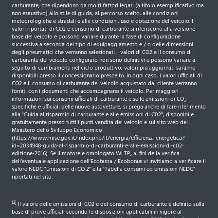
carburante, che dipendono da molti fattori legati (a titolo esemplificativo ma
non esaustivo) allo stile di guida, al percorso scelto, alle condizioni
meteorologiche e stradali e alle condizioni, uso e dotazione del veicolo. I
valori riportati di CO2 e consumo di carburante si riferiscono alla versione
base del veicolo e possono variare durante la fase di configurazione
successiva a seconda del tipo di equipaggiamento e / o delle dimensioni
degli pneumatici che verranno selezionati. I valori di CO2 e il consumo di
carburante del veicolo configurato non sono definitivi e possono variare a
seguito di cambiamenti nel ciclo produttivo; valori più aggiornati saranno
disponibili presso il concessionario prescelto. In ogni caso, i valori ufficiali di
CO2 e il consumo di carburante del veicolo acquistato dal cliente verranno
forniti con i documenti che accompagnano il veicolo. Per maggiori
informazioni sui consumi ufficiali di carburante e sulle emissioni di CO₂
specifiche e ufficiali delle nuove autovetture, si prega anche di fare riferimento
alla "Guida al risparmio di carburante e alle emissioni di C02", disponibile
gratuitamente presso tutti i punti vendita del veicolo e sul sito web del
Ministero dello Sviluppo Economico
(https://www.mise.gov.it/index.php/it/energia/efficienza-energetica?
id=2034948-guida-al-risparmio-di-carburanti-e-alle-emissioni-di-c02-
edizione-2016). Se il motore è omologato WLTP, ai fini della verifica
dell'eventuale applicazione dell'Ecotassa / Ecobonus vi invitiamo a verificare il
valore NEDC "Emissioni di CO 2" e la "Tabella consumi ed emissioni NEDC"
riportati nel sito.
(2)
Il valore delle emissioni di CO2 e del consumo di carburante è definito sulla
base di prove ufficiali secondo le disposizioni applicabili in vigore al