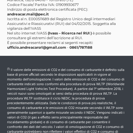
Codice Fiscale/ Partita IVA: 01909930677
Indirizzo di posta elettronica certificata (PEC):
andreacar.mail@pec.it
Iscritta al n. E000511689 del Registro Unico degli intermediari
Assicurativi e Riassicurativi (RUI) dal 04/02/2015. Soggetta alla
vigilanza dell’IVASS
Nel sito internet IVASS
(Ivass – Ricerca nel RUI )
è possibile
consultare gli estremi dell’iscrizione al RUI.
È possibile presentare reclami ai segenti recapiti:
ufficio.andreacarsrl@gmail.com
-
0861/787188
(1)
Il valore delle emissioni di CO2 e del consumo di carburante è definito sulla
base di prove ufficiali secondo le disposizioni applicabili in vigore al
momento dell'omologazione. I valori delle emissioni di CO2 e del consumo di
carburante indicati sono conformi alla procedura di prova WLTP (Worldwide
Harmonized Light Vehicles Test Procedure). A partire dal 1° settembre 2018, i
veicoli nuovi sono omologati ai sensi della procedura di prova WLTP. La
procedura WLTP sostituisce il ciclo NEDC, la procedura di prova
precedentemente utilizzata. Date le condizioni di prova più realistiche, il
consumo di carburante e le emissioni di CO2 misurate secondo il WLTP sono
generalmente superiori a quelle misurate secondo il NEDC. Vengono indicati i
valori di CO2 (il gas a effetto serra principalmente responsabile del
riscaldamento globale) e di consumo di carburante per consentire il
confronto dei dati del veicolo. I valori di omologazione di CO2 e consumo di
carburante potrebbero non riflettere i valori effettivi di CO2 e consumo di