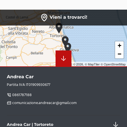
Vieni a trovarci!
+
−
Leaflet
|
© 2026,
© MapTiler
© OpenStreetMap
Andrea Car
Partita IVA IT01909930677
0861787188
comunicazione.andreacar@gmail.com
Andrea Car | Tortoreto