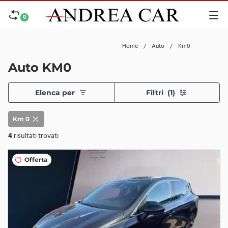
0
Home
/
Auto
/
Km0
Auto KM0
Elenca per
Filtri
(1)
Km 0
4
risultati trovati
Offerta