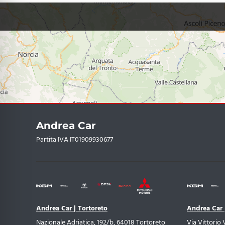
Ruotino di scorta con awd (t145/90 d16)
Sda (safety distance alert)
Sedile lato guida con supporto lombare
Sedili anteriori regolabili elettricamente e ventilati
Sedili in pelle riscaldabili
Sensori Di Parcheggio Anteriori E Posteriori
Andrea Car
Sew (safety exit warning)
Partita IVA IT01909930677
Specchio interno fotocromatico
Sterzo regolabile in altezza e profondità
Tappetini
Andrea Car | Tortoreto
Andrea Car 
Tcs (traction control)
Nazionale Adriatica, 192/b, 64018 Tortoreto
Via Vittorio 