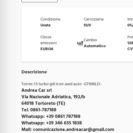
Condizione
Carrozzeria
Imm
Usata
SUV
05
Classe
Po
Cambio
emissioni
12
Automatico
EURO6
CV
Descrizione
Torres 1.5 turbo gdi Icon awd auto -GT696LD-
Andrea Car srl
Via Nazionale Adriatica, 192/b
64018 Tortoreto (TE)
Tel. 0861-787188
Whatsapp: +39 0861 787188
Whatsapp: +39 346 655 1838
Mail:
comunicazione.andreacar@gmail.com