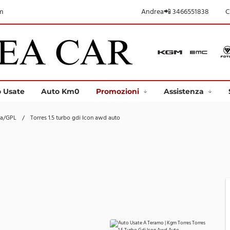
m
Andrea📲 3466551838
C
 Usate
Auto Km0
Promozioni
Assistenza
ina/GPL
/
Torres 1.5 turbo gdi Icon awd auto