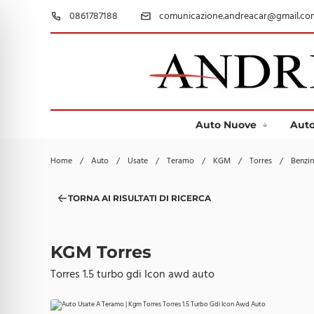
0861787188
comunicazione.andreacar@gmail.co
Auto Nuove
Auto
Home
/
Auto
/
Usate
/
Teramo
/
KGM
/
Torres
/
Benz
TORNA AI RISULTATI DI RICERCA
KGM Torres
Torres 1.5 turbo gdi Icon awd auto