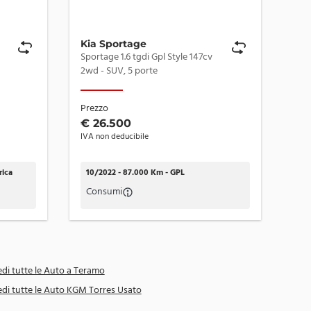
Kia Sportage
Kia
Sportage 1.6 tgdi Gpl Style 147cv
Niro
2wd - SUV, 5 porte
SUV
Prezzo
Pre
€ 26.500
€ 
IVA non deducibile
IVA 
rica
10/2022 - 87.000 Km - GPL
01
Consumi
Co
di tutte le Auto a Teramo
di tutte le Auto KGM Torres Usato