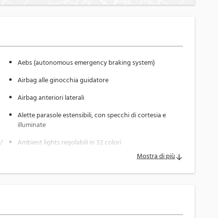
lettrica
Aebs (autonomous emergency braking system)
Airbag alle ginocchia guidatore
 ufficiali
ti
Airbag anteriori laterali
gna
Alette parasole estensibili, con specchi di cortesia e
illuminate
 /
Ambient lights regolabili in 32 colori
Mostra di più
DI ANNUALITÀ DEL VEICOLO, anche con anticipo zero, e
BAS (Brake assist system)
 su misura per ogni esigenza.
Barre sul tetto longitudinali
Bracciolo posteriore con portabicchieri