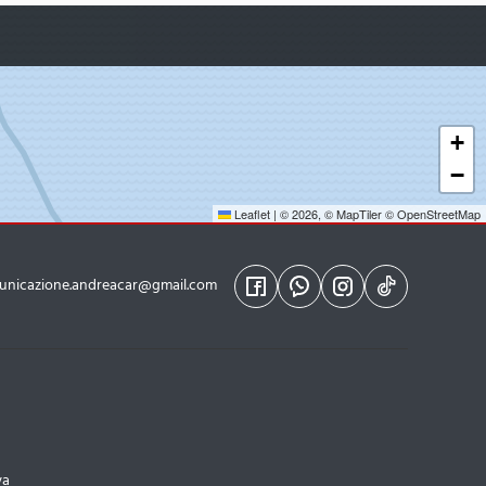
+
−
Leaflet
|
© 2026,
© MapTiler
© OpenStreetMap
unicazione.andreacar@gmail.com
va