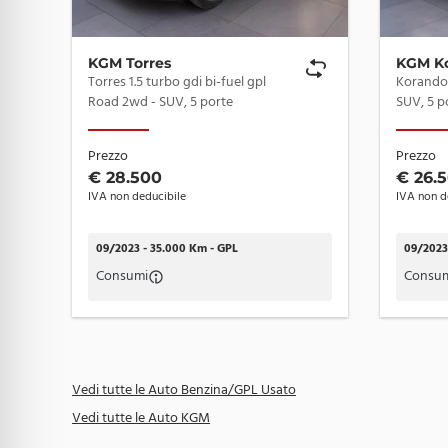
Leva in pelle
KGM Torres
KGM K
Lkas (lane keeping assist)
Torres 1.5 turbo gdi bi-fuel gpl
Korando 
Road 2wd - SUV, 5 porte
SUV, 5 p
Luci stop a LED
Marchiatura vetri delle porte
Prezzo
Prezzo
Montante "a" nero
€ 28.500
€ 26.
IVA non deducibile
IVA non d
Navigatore integrato
Piano di carico rigido
09/2023 - 35.000 Km - GPL
09/2023 
Consumi
Consu
Portaoggetti sotto il piano di carico
Presa 12v anteriore e nel bagagliaio
Quadro strumenti digitale da 12.5"
Vedi tutte le Auto Benzina/GPL Usato
Rctw (rear crosstraffic warning)
Vedi tutte le Auto KGM