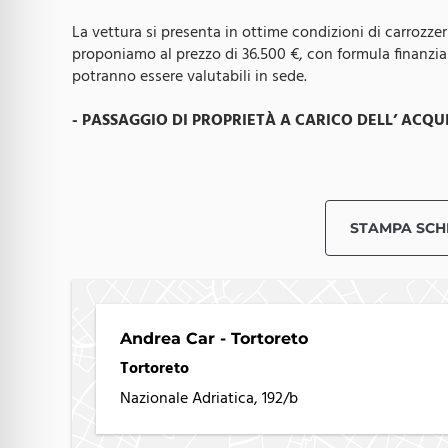
La vettura si presenta in ottime condizioni di carrozze
proponiamo al prezzo di 36.500 €, con formula finanziar
potranno essere valutabili in sede.
- PASSAGGIO DI PROPRIETÀ A CARICO DELL’ ACQU
ANDREACAR - USATO CERTIFICATO E GARANTITO
Tutte le vetture usate proposte da
AndreaCar
sono so
verifica i parametri meccanici, elettronici e struttural
STAMPA SCH
garantirti sicurezza, affidabilità e chilometraggio certif
- GARANZIA INCLUSA
A seconda dell’età del veicolo, offriamo:
Andrea Car - Tortoreto
• Garanzia 12 Mesi (per vetture entro i limiti previsti)
Tortoreto
• Garanzia Over 15 Anni, dedicata ai veicoli più datati
Nazionale Adriatica, 192/b
con maggiore anzianità.