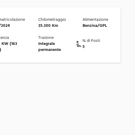
atricolazione
Chilometraggio
Alimentazione
/2024
35.300 Km
Benzina/GPL
tenza
Trazione
N. di Posti
0 KW (163
Integrale
5
)
permanente