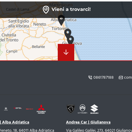
Schermo digitale 8" su tunnel per controllo
climatizzatore e altre funzioni veicolo
Vieni a trovarci!
Sedile guida regolabile in altezza
Sedile posteriore divisibile (40/60) con schienale
regolabile
Sedili anteriori riscaldabili
Sensore luci e sensore pioggia
Servosterzo Elettrico
Smart audio 9" con connettività android e carplay ios, 6
0861787188
com
altoparlanti, due porte usb, bluetooth
Spoiler posteriore in tinta
TPMS (Sensore pressione pneumatici)
Tasca su schienale sedili anteriori
| Alba Adriatica
Andrea Car | Giulianova
Telecamera posteriore
Veneto, 18, 64011 Alba Adriatica
Via Galileo Galilei, 273, 64021 Giuliano