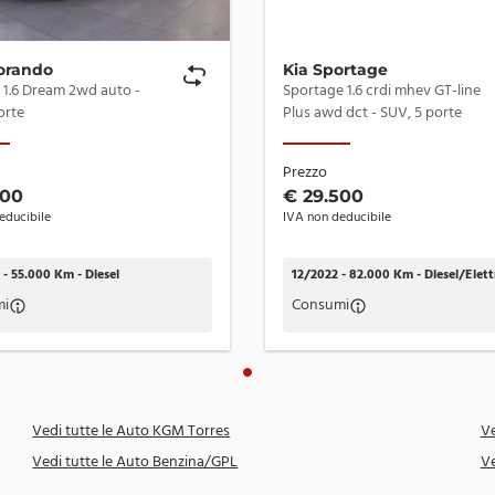
Linea di cintura cromata
orando
Kia Sportage
Luci diurne a LED
1.6 Dream 2wd auto -
Sportage 1.6 crdi mhev GT-line
orte
Plus awd dct - SUV, 5 porte
Maniglie in tinta
Mcb (multi collision brake)
Prezzo
Montante "c" silver
500
€ 29.500
educibile
IVA non deducibile
Parabrezza con assorbimento rumore
Pomello cambio in pelle
- 55.000 Km - Diesel
12/2022 - 82.000 Km - Diesel/Elett
mi
Consumi
Portellone bagagliaio elettrico
Proiettori anteriori a LED
Rcta (rear cross traffic assist)
Vedi tutte le Auto KGM Torres
Ve
Retrovisori in tinta regolabili e ripiegabili elettricamente,
riscaldabili e con indicatori di direzione integrati a led
Vedi tutte le Auto Benzina/GPL
Ve