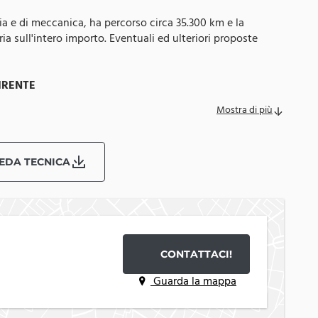
ria e di meccanica, ha percorso circa 35.300 km e la
ia sull'intero importo. Eventuali ed ulteriori proposte
IRENTE
Mostra di più
ttoposte a un processo di controllo tecnico completo che
i. Ogni auto viene testata dal nostro team specializzato per
EDA TECNICA
icato.
CONTATTACI!
, per assicurare una protezione completa anche sui modelli
Guarda la mappa