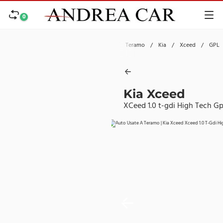
0
Home
/
Auto
/
Usate
/
Teramo
/
Kia
/
Xceed
/
GPL
Kia Xceed
XCeed 1.0 t-gdi High Tech Gp