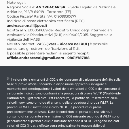
Note legali:
Ragione Sociale:
ANDREACAR SRL
- Sede Legale: via Nazionale
Tweeters
Adriatica, 192/B 64018 - Tortoreto (TE)
Codice Fiscale/ Partita IVA: 01909930677
Vetri posteriori oscurati
Indirizzo di posta elettronica certificata (PEC):
andreacar.mail@pec.it
Volante regolabile in altezza e profondità
Iscritta al n. E000511689 del Registro Unico degli intermediari
Assicurativi e Riassicurativi (RUI) dal 04/02/2015. Soggetta alla
Volante rivestito in pelle
vigilanza dell’IVASS
Nel sito internet IVASS
(Ivass – Ricerca nel RUI )
è possibile
consultare gli estremi dell’iscrizione al RUI.
È possibile presentare reclami ai segenti recapiti:
ufficio.andreacarsrl@gmail.com
-
0861/787188
(1)
Il valore delle emissioni di CO2 e del consumo di carburante è definito sulla
base di prove ufficiali secondo le disposizioni applicabili in vigore al
momento dell'omologazione. I valori delle emissioni di CO2 e del consumo di
carburante indicati sono conformi alla procedura di prova WLTP (Worldwide
Harmonized Light Vehicles Test Procedure). A partire dal 1° settembre 2018, i
veicoli nuovi sono omologati ai sensi della procedura di prova WLTP. La
procedura WLTP sostituisce il ciclo NEDC, la procedura di prova
precedentemente utilizzata. Date le condizioni di prova più realistiche, il
consumo di carburante e le emissioni di CO2 misurate secondo il WLTP sono
generalmente superiori a quelle misurate secondo il NEDC. Vengono indicati i
valori di CO2 (il gas a effetto serra principalmente responsabile del