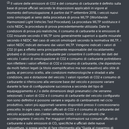
(2)
Il valore delle emissioni di CO2 e del consumo di carburante è definito sulla
base di prove ufficiali secondo le disposizioni applicabili in vigore al
momento dell'omologazione. A partire dal 1° settembre 2018, i veicoli nuovi
sono omologati ai sensi della procedura di prova WLTP (Worldwide
Harmonized Light Vehicles Test Procedure). La procedura WLTP sostituisce il
ciclo NEDC, la procedura di prova precedentemente utilizzata. Date le
condizioni di prova più realistiche, il consumo di carburante e le emissioni di
CO2 misurate secondo il WLTP sono generalmente superiori a quelle misurate
secondo il NEDC. Nel caso di veicoli omologati secondo la normativa WLTP, i
valori NEDC indicati derivano dai valori WLTP. Vengono indicati i valori di
CO2 (il gas a effetto serra principalmente responsabile del riscaldamento
globale) e di consumo di carburante per consentire il confronto dei dati del
veicolo. I valori di omologazione di CO2 e consumo di carburante potrebbero
non riflettere i valori effettivi di CO2 e consumo di carburante, che dipendono
da molti fattori legati (a titolo esemplificativo ma non esaustivo) allo stile di
guida, al percorso scelto, alle condizioni meteorologiche e stradali e alle
condizioni, uso e dotazione del veicolo. I valori riportati di CO2 e consumo di
carburante si riferiscono alla versione base del veicolo e possono variare
durante la fase di configurazione successiva a seconda del tipo di
equipaggiamento e / o delle dimensioni degli pneumatici che verranno
selezionati. I valori di CO2 e il consumo di carburante del veicolo configurato
non sono definitivi e possono variare a seguito di cambiamenti nel ciclo
produttivo; valori più aggiornati saranno disponibili presso il concessionario
prescelto. In ogni caso, i valori ufficiali di CO2 e il consumo di carburante del
veicolo acquistato dal cliente verranno forniti con i documenti che
accompagnano il veicolo. Per maggiori informazioni sui consumi ufficiali di
carburante e sulle emissioni di CO₂ specifiche e ufficiali delle nuove
autovetture, si prega anche di fare riferimento alla "Guida al risparmio di