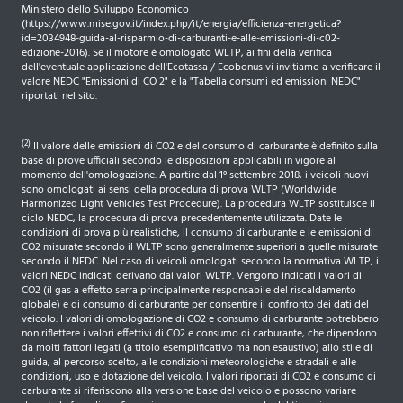
Ministero dello Sviluppo Economico
(https://www.mise.gov.it/index.php/it/energia/efficienza-energetica?
id=2034948-guida-al-risparmio-di-carburanti-e-alle-emissioni-di-c02-
edizione-2016). Se il motore è omologato WLTP, ai fini della verifica
dell'eventuale applicazione dell'Ecotassa / Ecobonus vi invitiamo a verificare il
valore NEDC "Emissioni di CO 2" e la "Tabella consumi ed emissioni NEDC"
riportati nel sito.
(2)
Il valore delle emissioni di CO2 e del consumo di carburante è definito sulla
base di prove ufficiali secondo le disposizioni applicabili in vigore al
momento dell'omologazione. A partire dal 1° settembre 2018, i veicoli nuovi
sono omologati ai sensi della procedura di prova WLTP (Worldwide
Harmonized Light Vehicles Test Procedure). La procedura WLTP sostituisce il
ciclo NEDC, la procedura di prova precedentemente utilizzata. Date le
condizioni di prova più realistiche, il consumo di carburante e le emissioni di
CO2 misurate secondo il WLTP sono generalmente superiori a quelle misurate
secondo il NEDC. Nel caso di veicoli omologati secondo la normativa WLTP, i
valori NEDC indicati derivano dai valori WLTP. Vengono indicati i valori di
CO2 (il gas a effetto serra principalmente responsabile del riscaldamento
globale) e di consumo di carburante per consentire il confronto dei dati del
veicolo. I valori di omologazione di CO2 e consumo di carburante potrebbero
non riflettere i valori effettivi di CO2 e consumo di carburante, che dipendono
da molti fattori legati (a titolo esemplificativo ma non esaustivo) allo stile di
guida, al percorso scelto, alle condizioni meteorologiche e stradali e alle
condizioni, uso e dotazione del veicolo. I valori riportati di CO2 e consumo di
carburante si riferiscono alla versione base del veicolo e possono variare