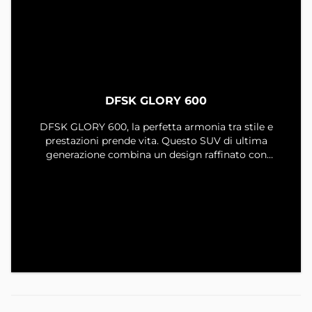
DFSK GLORY 600
DFSK GLORY 600, la perfetta armonia tra stile e
prestazioni prende vita. Questo SUV di ultima
generazione combina un design raffinato con
prestazioni elevate, offrendo una guida sicura e
confortevole su ogni tipo di percorso. Gli interni, ampi
e confortevoli, sono pensati per garantire il massimo
comfort a tutti i passeggeri, con sistemi di assistenza
alla guida e connettività avanzati. Glory 600 è
progettata per chi desidera un’esperienza di guida
senza compromessi, sempre connessa e protetta.