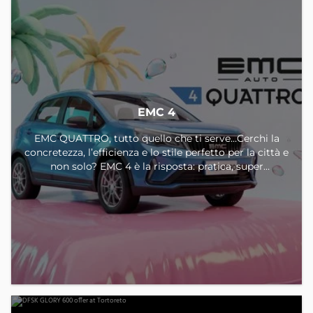
EMC 4
EMC QUATTRO, tutto quello che ti serve…Cerchi la
concretezza, l’efficienza e lo stile perfetto per la città e
non solo? EMC 4 è la risposta: pratica, super
accessoriata e pensata per offrirti tutto quello che ti
serve, senza compromessi! EMC 4 tua nella versione
GPL a partire da € 17.700. Offerta valida con formula
finanziaria sui veicoli in pronta consegna
immatricolati entro il 31/08/2026. Non aspettare altro
tempo vieni in concessionaria e prenota un test drive.