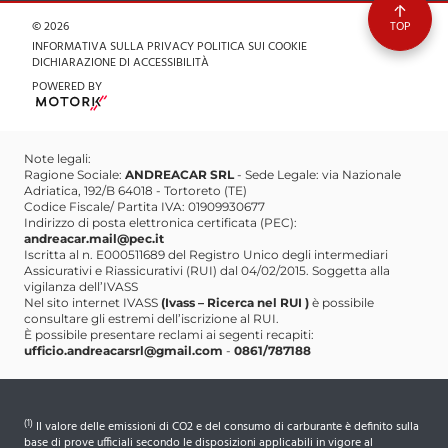
comunicazione.andreacar@gmail.com
Partita IVA 01909930677
© 2026
TOP
+393290661887
INFORMATIVA SULLA PRIVACY
POLITICA SUI COOKIE
DICHIARAZIONE DI ACCESSIBILITÀ
comunicazione.andreacar@gmail.com
POWERED BY
Note legali:
Ragione Sociale:
ANDREACAR SRL
- Sede Legale: via Nazionale
Adriatica, 192/B 64018 - Tortoreto (TE)
Codice Fiscale/ Partita IVA: 01909930677
Indirizzo di posta elettronica certificata (PEC):
andreacar.mail@pec.it
Iscritta al n. E000511689 del Registro Unico degli intermediari
Assicurativi e Riassicurativi (RUI) dal 04/02/2015. Soggetta alla
vigilanza dell’IVASS
Nel sito internet IVASS
(Ivass – Ricerca nel RUI )
è possibile
consultare gli estremi dell’iscrizione al RUI.
È possibile presentare reclami ai segenti recapiti:
ufficio.andreacarsrl@gmail.com
-
0861/787188
(1)
Il valore delle emissioni di CO2 e del consumo di carburante è definito sulla
base di prove ufficiali secondo le disposizioni applicabili in vigore al