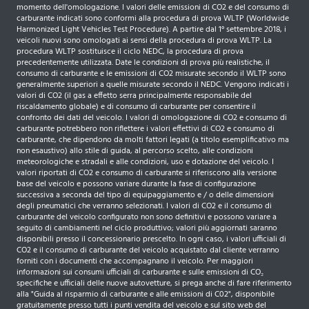
momento dell'omologazione. I valori delle emissioni di CO2 e del consumo di
carburante indicati sono conformi alla procedura di prova WLTP (Worldwide
Harmonized Light Vehicles Test Procedure). A partire dal 1° settembre 2018, i
veicoli nuovi sono omologati ai sensi della procedura di prova WLTP. La
procedura WLTP sostituisce il ciclo NEDC, la procedura di prova
precedentemente utilizzata. Date le condizioni di prova più realistiche, il
consumo di carburante e le emissioni di CO2 misurate secondo il WLTP sono
generalmente superiori a quelle misurate secondo il NEDC. Vengono indicati i
valori di CO2 (il gas a effetto serra principalmente responsabile del
riscaldamento globale) e di consumo di carburante per consentire il
confronto dei dati del veicolo. I valori di omologazione di CO2 e consumo di
carburante potrebbero non riflettere i valori effettivi di CO2 e consumo di
carburante, che dipendono da molti fattori legati (a titolo esemplificativo ma
non esaustivo) allo stile di guida, al percorso scelto, alle condizioni
meteorologiche e stradali e alle condizioni, uso e dotazione del veicolo. I
valori riportati di CO2 e consumo di carburante si riferiscono alla versione
base del veicolo e possono variare durante la fase di configurazione
successiva a seconda del tipo di equipaggiamento e / o delle dimensioni
degli pneumatici che verranno selezionati. I valori di CO2 e il consumo di
carburante del veicolo configurato non sono definitivi e possono variare a
seguito di cambiamenti nel ciclo produttivo; valori più aggiornati saranno
disponibili presso il concessionario prescelto. In ogni caso, i valori ufficiali di
CO2 e il consumo di carburante del veicolo acquistato dal cliente verranno
forniti con i documenti che accompagnano il veicolo. Per maggiori
informazioni sui consumi ufficiali di carburante e sulle emissioni di CO₂
specifiche e ufficiali delle nuove autovetture, si prega anche di fare riferimento
alla "Guida al risparmio di carburante e alle emissioni di C02", disponibile
gratuitamente presso tutti i punti vendita del veicolo e sul sito web del