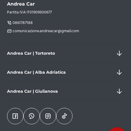
Andrea Car
Partita IVA IT01909930677
0861787188
comunicazione.andreacar@gmail.com
Andrea Car | Tortoreto
Andrea Car | Alba Adriatica
Nazionale Adriatica, 192/b, 64018 Tortoreto
Andrea Car | Giulianova
Partita IVA 01909930677
0861787188
Via Vittorio Veneto, 18, 64011 Alba Adriatica
comunicazione.andreacar@gmail.com
Partita IVA 01909930677
+393806354850
Via Galileo Galilei, 273, 64021 Giulianova