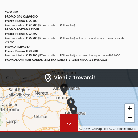
SWM G05
PROMO GPL OMAGGIO
Prezzo Promo € 25.700
Prezzo di listino
€ 27.700
(IPT e contributo PFU esclusi).
PROMO ROTTAMAZIONE
Prezzo Promo
€ 23.700
Prezzo di listino
€ 25.700
(IPT e contributo PFU esclusi), solo con contributo rottamazione di
€ 2.000
PROMO PERMUTA
Prezzo Promo € 24.700
Prezzo di listino
€ 25.700
(IPT e contributo PFU esclusi), con contributo permuta di € 1.000
PROMOZIONI NON CUMULABILI TRA LORO E VALIDE FINO AL 31/08/2026
Vieni a trovarci!
+
−
Leaflet
|
© 2026,
© MapTiler
© OpenStreetMap