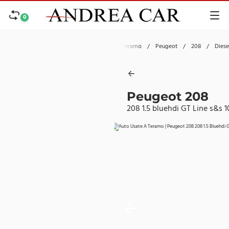
0
Home
/
Auto
/
Usate
/
Teramo
/
Peugeot
/
208
/
Diese
Peugeot 208
208 1.5 bluehdi GT Line s&s 