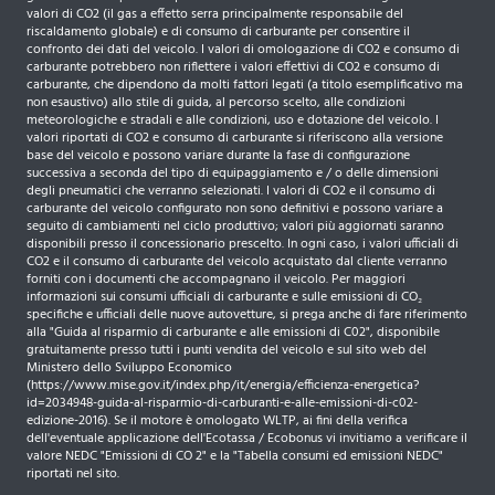
Retrovisori esterni in nero lucido
valori di CO2 (il gas a effetto serra principalmente responsabile del
riscaldamento globale) e di consumo di carburante per consentire il
Retrovisori esterni riscaldabili e regolabili elettricamente
confronto dei dati del veicolo. I valori di omologazione di CO2 e consumo di
carburante potrebbero non riflettere i valori effettivi di CO2 e consumo di
Rivestimento cielo Nero Mistral
carburante, che dipendono da molti fattori legati (a titolo esemplificativo ma
non esaustivo) allo stile di guida, al percorso scelto, alle condizioni
meteorologiche e stradali e alle condizioni, uso e dotazione del veicolo. I
Sedile Posteriore Con Schienale Frazionabile 2/3 1/3
valori riportati di CO2 e consumo di carburante si riferiscono alla versione
base del veicolo e possono variare durante la fase di configurazione
Sedile conducente regolabile in altezza
successiva a seconda del tipo di equipaggiamento e / o delle dimensioni
degli pneumatici che verranno selezionati. I valori di CO2 e il consumo di
Sedile passeggero manuale regolabile in altezza
carburante del veicolo configurato non sono definitivi e possono variare a
seguito di cambiamenti nel ciclo produttivo; valori più aggiornati saranno
Sedili sportivi
disponibili presso il concessionario prescelto. In ogni caso, i valori ufficiali di
CO2 e il consumo di carburante del veicolo acquistato dal cliente verranno
forniti con i documenti che accompagnano il veicolo. Per maggiori
Sensori Di Parcheggio Posteriori
informazioni sui consumi ufficiali di carburante e sulle emissioni di CO₂
specifiche e ufficiali delle nuove autovetture, si prega anche di fare riferimento
Sensori di parcheggio anteriori
alla "Guida al risparmio di carburante e alle emissioni di C02", disponibile
gratuitamente presso tutti i punti vendita del veicolo e sul sito web del
Servosterzo Elettrico
Ministero dello Sviluppo Economico
(https://www.mise.gov.it/index.php/it/energia/efficienza-energetica?
Speed Limit Detection
id=2034948-guida-al-risparmio-di-carburanti-e-alle-emissioni-di-c02-
edizione-2016). Se il motore è omologato WLTP, ai fini della verifica
dell'eventuale applicazione dell'Ecotassa / Ecobonus vi invitiamo a verificare il
Spoiler Posteriore Nero Lucido
valore NEDC "Emissioni di CO 2" e la "Tabella consumi ed emissioni NEDC"
riportati nel sito.
Tappetini anteriori e posteriori specifici GT Line