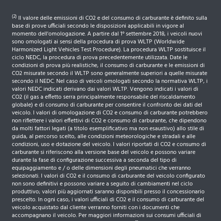
Tergicristallo automatico
(2)
Il valore delle emissioni di CO2 e del consumo di carburante è definito sulla
base di prove ufficiali secondo le disposizioni applicabili in vigore al
Toggles switches con profilo cromato
momento dell'omologazione. A partire dal 1° settembre 2018, i veicoli nuovi
sono omologati ai sensi della procedura di prova WLTP (Worldwide
Touchscreen 7'' con Mirror Screen (Apple
Harmonized Light Vehicles Test Procedure). La procedura WLTP sostituisce il
CarPlayTM/Android Auto/MirrorLink®) e 6 altoparlanti
ciclo NEDC, la procedura di prova precedentemente utilizzata. Date le
condizioni di prova più realistiche, il consumo di carburante e le emissioni di
CO2 misurate secondo il WLTP sono generalmente superiori a quelle misurate
Vano bagagliaio con tasche laterali
secondo il NEDC. Nel caso di veicoli omologati secondo la normativa WLTP, i
valori NEDC indicati derivano dai valori WLTP. Vengono indicati i valori di
Vetri posteriori e lunotto oscurati
CO2 (il gas a effetto serra principalmente responsabile del riscaldamento
globale) e di consumo di carburante per consentire il confronto dei dati del
VisioPark 180°
veicolo. I valori di omologazione di CO2 e consumo di carburante potrebbero
non riflettere i valori effettivi di CO2 e consumo di carburante, che dipendono
Volante Regolabile In Altezza E Profondita'
da molti fattori legati (a titolo esemplificativo ma non esaustivo) allo stile di
guida, al percorso scelto, alle condizioni meteorologiche e stradali e alle
condizioni, uso e dotazione del veicolo. I valori riportati di CO2 e consumo di
Volante in pelle traforata "Pieno Fiore" con cuciture Lime
carburante si riferiscono alla versione base del veicolo e possono variare
e badge "GT"
durante la fase di configurazione successiva a seconda del tipo di
equipaggiamento e / o delle dimensioni degli pneumatici che verranno
selezionati. I valori di CO2 e il consumo di carburante del veicolo configurato
non sono definitivi e possono variare a seguito di cambiamenti nel ciclo
produttivo; valori più aggiornati saranno disponibili presso il concessionario
prescelto. In ogni caso, i valori ufficiali di CO2 e il consumo di carburante del
veicolo acquistato dal cliente verranno forniti con i documenti che
accompagnano il veicolo. Per maggiori informazioni sui consumi ufficiali di