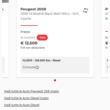
Bocchette di ventilazione con profili cromati
aggiornamenti o differenze tra i vari database online.
Consigliamo sempre di verificarli con un consulente
Cerchi in lega 17" CAMDEN con ruotino di scorta
Peugeot 2008
Pe
AndreaCar.
2008 1.6 bluehdi Black Matt 100cv - SUV,
208
Chiusura Automatica Delle Porte In Marcia
5 porte
Ber
Chiusura centralizzata con telecomando
Prezzo
Climatizzatore automatico monozona
Pr
€ 14.500
-14%
€ 12.500
€ 
Computer di bordo
IVA non deducibile
IVA
Distance Alert
11/2015 - 128.000 Km - Diesel
07
Doppio porta lattine dietro il freno a mano e sotto la
console centrale
Consumi
C
Drive mode
Driver Attention Alert
Vedi tutte le Auto Peugeot 208 Usato
ESP
Vedi tutte le Auto Diesel Usato
Extended Traffic Sign Recognition
Vedi tutte le Auto Diesel