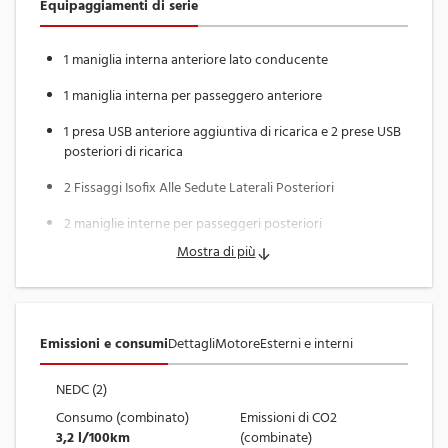
assicurare una protezione completa anche sui modelli con
Equipaggiamenti di serie
maggiore anzianità.
1 maniglia interna anteriore lato conducente
Entrambe prevedono:
• Assistenza su tutto il territorio italiano
1 maniglia interna per passeggero anteriore
• Copertura guasti su componentistica meccanica ed
1 presa USB anteriore aggiuntiva di ricarica e 2 prese USB
elettrica
posteriori di ricarica
• Supporto tecnico dedicato
2 Fissaggi Isofix Alle Sedute Laterali Posteriori
- CONDIZIONI DEL VEICOLO
2 maniglie interne per passeggeri posteriori
La vettura si presenta in:
Mostra di più
3 Appoggiatesta Posteriori
• Ottime condizioni meccaniche, verificata con diagnosi
ufficiali
ABS
• Carrozzeria in eccellente stato, senza criticità rilevanti
• Abitacolo igienizzato e sanificato prima della consegna
AFU
Emissioni e consumi
Dettagli
Motore
Esterni e interni
AIRBAG PASSEGGERO (con comando di disattivazione)
NEDC (2)
- SERVIZI FINANZIARI
Accensione Automatica Delle Luci Di Emergenza In Caso
Consumo (combinato)
Emissioni di CO2
Di Forte Decelerazione
3,2 l/100km
(combinate)
Offriamo finanziamenti personalizzati, SENZA LIMITI DI