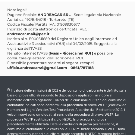
LED anteriore e posteriore
Note legali:
Plancia con inserto cromato
Ragione Sociale:
ANDREACAR SRL
- Sede Legale: via Nazionale
Adriatica, 192/B 64018 - Tortoreto (TE)
Codice Fiscale/ Partita IVA: 01909930677
Plancia e pannelli porta con effetto carbonio
Indirizzo di posta elettronica certificata (PEC):
andreacar.mail@pec.it
Pomello cambio manuale specifico con inserto cromato
Iscritta al n. E000511689 del Registro Unico degli intermediari
Assicurativi e Riassicurativi (RUI) dal 04/02/2015. Soggetta alla
Proiettori Peugeot Full LED Technology con High Beam
vigilanza dell’IVASS
Assist
Nel sito internet IVASS
(Ivass – Ricerca nel RUI )
è possibile
consultare gli estremi dell’iscrizione al RUI.
È possibile presentare reclami ai segenti recapiti:
Quadro strumenti con display centrale a colori 3,5''
ufficio.andreacarsrl@gmail.com
-
0861/787188
REF
Regolatore/Limitatore Di Velocita' Con Soglie
(1)
Il valore delle emissioni di CO2 e del consumo di carburante è definito sulla
Programmabili
base di prove ufficiali secondo le disposizioni applicabili in vigore al
momento dell'omologazione. I valori delle emissioni di CO2 e del consumo di
Retrovisore interno elettrocromatico "frameless"
carburante indicati sono conformi alla procedura di prova WLTP (Worldwide
Harmonized Light Vehicles Test Procedure). A partire dal 1° settembre 2018, i
Retrovisori Esterni Con Indicatori Di Direzione Integrati
veicoli nuovi sono omologati ai sensi della procedura di prova WLTP. La
procedura WLTP sostituisce il ciclo NEDC, la procedura di prova
precedentemente utilizzata. Date le condizioni di prova più realistiche, il
Retrovisori Esterni Ripiegabili Elettricamente
consumo di carburante e le emissioni di CO2 misurate secondo il WLTP sono
generalmente superiori a quelle misurate secondo il NEDC. Vengono indicati i