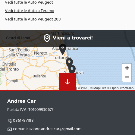
Fari posteriori a LED
Vedi tutte le Auto Peugeot
Vedi tutte le Auto a Teramo
Fascione nero lucido sul portellone posteriore
Vedi tutte le Auto Peugeot 208
Fissaggio ISOFIX sedile passeggero anteriore
Freno di stazionamento elettrico con console alta e
Vieni a trovarci!
bracciolo anteriore centrale
Gear Shift Indicator (GSI) - indicatore cambio rapporti
Griglia calandra con dettagli upper cromati
+
Hill Assist
−
Illuminazione d'ambiente in 8 colori sulla plancia e sui
Leaflet
|
© 2026,
© MapTiler
© OpenStreetMap
pannelli porta
Illuminazione soglia d'accesso
Andrea Car
Partita IVA IT01909930677
Indicatore perdita pressione pneumatici
0861787188
Interni in tessuto Capy Nero / TEP Nero Mistral
comunicazione.andreacar@gmail.com
Keyless Start