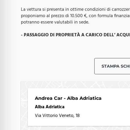
La vettura si presenta in ottime condizioni di carrozze
proponiamo al prezzo di 10.500 €, con formula finanziari
potranno essere valutabili in sede.
- PASSAGGIO DI PROPRIETÀ A CARICO DELL’ ACQU
ANDREACAR - USATO CERTIFICATO E GARANTITO
Tutte le vetture usate proposte da
AndreaCar
sono so
verifica i parametri meccanici, elettronici e struttural
STAMPA SCH
garantirti sicurezza, affidabilità e chilometraggio certif
- GARANZIA INCLUSA
A seconda dell’età del veicolo, offriamo:
Andrea Car - Alba Adriatica
• Garanzia 12 Mesi (per vetture entro i limiti previsti)
Alba Adriatica
• Garanzia Over 15 Anni, dedicata ai veicoli più datati
Via Vittorio Veneto, 18
con maggiore anzianità.