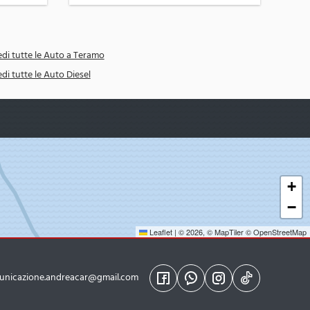
di tutte le Auto a Teramo
di tutte le Auto Diesel
+
−
Leaflet
|
© 2026,
© MapTiler
© OpenStreetMap
unicazione.andreacar@gmail.com