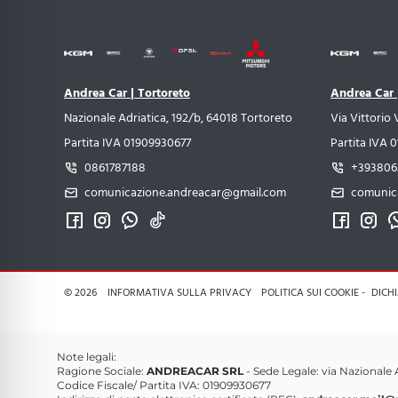
Andrea Car | Tortoreto
Andrea Car 
Nazionale Adriatica, 192/b, 64018 Tortoreto
Via Vittorio 
Partita IVA 01909930677
Partita IVA 
0861787188
+393806
comunicazione.andreacar@gmail.com
comunic
© 2026
INFORMATIVA SULLA PRIVACY
POLITICA SUI COOKIE
DICHI
Note legali:
Ragione Sociale:
ANDREACAR SRL
- Sede Legale: via Nazionale 
Codice Fiscale/ Partita IVA: 01909930677