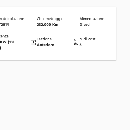
atricolazione
Chilometraggio
Alimentazione
/2014
232.000 Km
Diesel
tenza
Trazione
N. di Posti
 KW (131
Anteriore
5
)