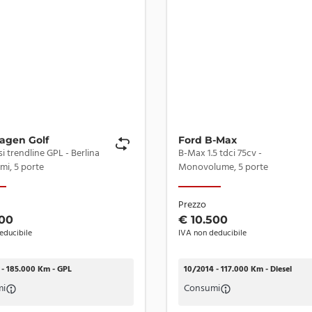
agen Golf
Ford B-Max
 trendline GPL - Berlina
B-Max 1.5 tdci 75cv -
mi, 5 porte
Monovolume, 5 porte
ggiamenti indicati potrebbero variare a causa di
Prezzo
ndreaCar.
500
€ 10.500
educibile
IVA non deducibile
 - 185.000 Km - GPL
10/2014 - 117.000 Km - Diesel
mi
Consumi