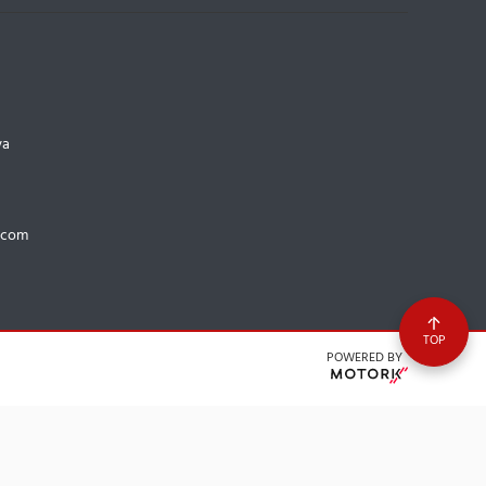
va
.com
TOP
POWERED BY