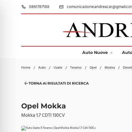
0861787188
comunicazione.andreacar@gmail.co
Auto Nuove
Auto
Home
/
Auto
/
Usate
/
Teramo
/
Opel
/
Mokka
/
Diesel
TORNA AI RISULTATI DI RICERCA
Opel Mokka
Mokka 1.7 CDTI 130CV