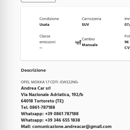
Condizione
Carrozzeria
Imm
Usata
SUV
07
Classe
Po
Cambio
emissioni
96
Manuale
--
CV
Descrizione
OPEL MOKKA 1.7 CDTI -EW322NG-
Andrea Car srl
Via Nazionale Adriatica, 192/b
64018 Tortoreto (TE)
Tel. 0861-787188
Whatsapp: +39 0861 787188
Whatsapp: +39 346 655 1838
Mail:
comunicazione.andreacar@gmail.com