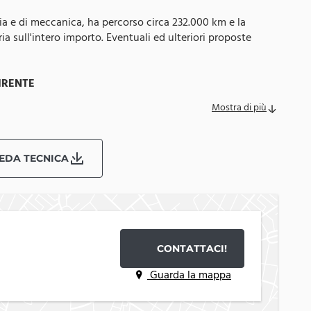
ria e di meccanica, ha percorso circa 232.000 km e la
a sull'intero importo. Eventuali ed ulteriori proposte
IRENTE
Mostra di più
ttoposte a un processo di controllo tecnico completo che
i. Ogni auto viene testata dal nostro team specializzato per
EDA TECNICA
icato.
CONTATTACI!
, per assicurare una protezione completa anche sui modelli
Guarda la mappa