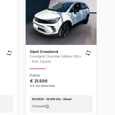
Opel Crossland
Pe
Crossland 1.5 ecotec Edition 110cv
308 
- SUV, 5 porte
Cabr
Prezzo
Pre
€ 21.500
€ 
IVA non deducibile
IVA 
04/2024 - 22.000 Km - Diesel
09
Consumi
Co