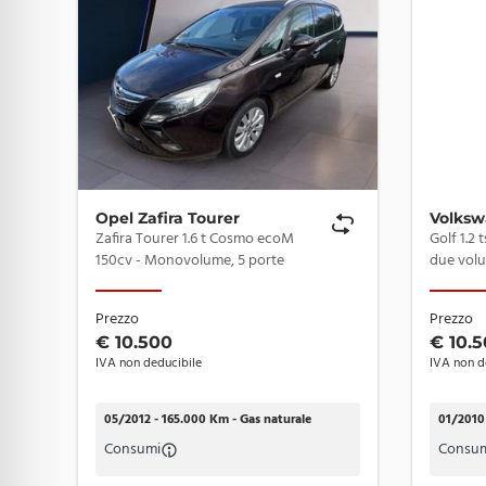
• Verifica chilometrica
• Certificazione di provenienza
• Possibilità di prova su strada
• Valutazione dell’usato in permuta
• Assistenza post-vendita dedicata
• Supporto pratiche auto
• Consegna in tutta Italia (su richiesta)
Opel Zafira Tourer
Volksw
- TRASPARENZA DEI DATI
Zafira Tourer 1.6 t Cosmo ecoM
Golf 1.2 tsi
150cv - Monovolume, 5 porte
due volu
Nonostante l’accuratezza del nostro lavoro, gli equipa
aggiornamenti o differenze tra i vari database online.
Prezzo
Prezzo
Consigliamo sempre di verificarli con un consulente
A
€ 10.500
€ 10.
IVA non deducibile
IVA non d
05/2012 - 165.000 Km - Gas naturale
01/2010
Consumi
Consu