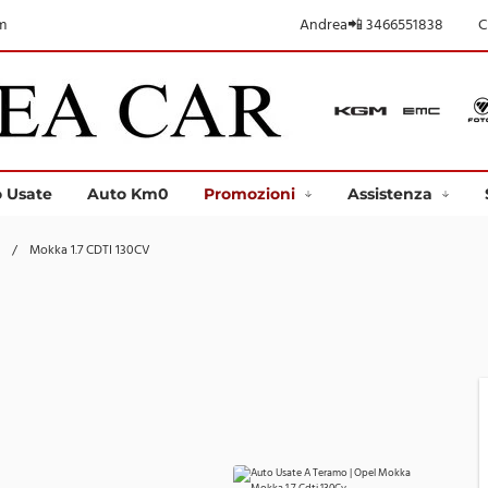
m
Andrea📲 3466551838
C
 Usate
Auto Km0
Promozioni
Assistenza
/
Mokka 1.7 CDTI 130CV