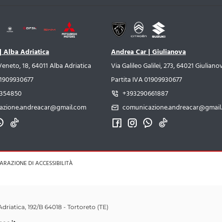
| Alba Adriatica
Andrea Car | Giulianova
Veneto, 18, 64011 Alba Adriatica
Via Galileo Galilei, 273, 64021 Giuliano
01909930677
Partita IVA 01909930677
354850
+393290661887
azione.andreacar@gmail.com
comunicazione.andreacar@gmail
ARAZIONE DI ACCESSIBILITÀ
Adriatica, 192/B 64018 - Tortoreto (TE)