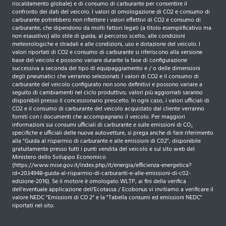
riscaldamento globale) e di consumo di carburante per consentire il
confronto dei dati del veicolo. I valori di omologazione di CO2 e consumo di
carburante potrebbero non riflettere i valori effettivi di CO2 e consumo di
carburante, che dipendono da molti fattori legati (a titolo esemplificativo ma
non esaustivo) allo stile di guida, al percorso scelto, alle condizioni
meteorologiche e stradali e alle condizioni, uso e dotazione del veicolo. I
valori riportati di CO2 e consumo di carburante si riferiscono alla versione
base del veicolo e possono variare durante la fase di configurazione
successiva a seconda del tipo di equipaggiamento e / o delle dimensioni
degli pneumatici che verranno selezionati. I valori di CO2 e il consumo di
carburante del veicolo configurato non sono definitivi e possono variare a
seguito di cambiamenti nel ciclo produttivo; valori più aggiornati saranno
disponibili presso il concessionario prescelto. In ogni caso, i valori ufficiali di
CO2 e il consumo di carburante del veicolo acquistato dal cliente verranno
forniti con i documenti che accompagnano il veicolo. Per maggiori
informazioni sui consumi ufficiali di carburante e sulle emissioni di CO₂
specifiche e ufficiali delle nuove autovetture, si prega anche di fare riferimento
alla "Guida al risparmio di carburante e alle emissioni di C02", disponibile
gratuitamente presso tutti i punti vendita del veicolo e sul sito web del
Ministero dello Sviluppo Economico
(https://www.mise.gov.it/index.php/it/energia/efficienza-energetica?
id=2034948-guida-al-risparmio-di-carburanti-e-alle-emissioni-di-c02-
edizione-2016). Se il motore è omologato WLTP, ai fini della verifica
dell'eventuale applicazione dell'Ecotassa / Ecobonus vi invitiamo a verificare il
valore NEDC "Emissioni di CO 2" e la "Tabella consumi ed emissioni NEDC"
riportati nel sito.