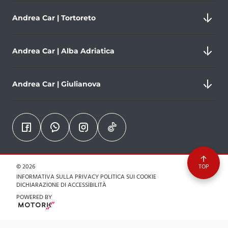
Andrea Car | Tortoreto
Andrea Car | Alba Adriatica
Nazionale Adriatica, 192/b, 64018 Tortoreto
Andrea Car | Giulianova
Partita IVA 01909930677
0861787188
Via Vittorio Veneto, 18, 64011 Alba Adriatica
comunicazione.andreacar@gmail.com
Partita IVA 01909930677
+393806354850
Via Galileo Galilei, 273, 64021 Giulianova
comunicazione.andreacar@gmail.com
Partita IVA 01909930677
© 2026
TOP
+393290661887
INFORMATIVA SULLA PRIVACY
POLITICA SUI COOKIE
DICHIARAZIONE DI ACCESSIBILITÀ
comunicazione.andreacar@gmail.com
POWERED BY