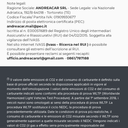
Note legali:
Ragione Sociale:
ANDREACAR SRL
- Sede Legale: via Nazionale
Adriatica, 192/B 64018 - Tortoreto (TE)
Codice Fiscale/ Partita IVA: 01909930677
Indirizzo di posta elettronica certificata (PEC):
andreacar.mail@pec.it
Iscritta al n. E000511689 del Registro Unico degli intermediari
Assicurativi e Riassicurativi (RUI) dal 04/02/2015. Soggetta alla
vigilanza dell’IVASS
Nel sito internet IVASS
(Ivass – Ricerca nel RUI )
è possibile
consultare gli estremi dell’iscrizione al RUI.
È possibile presentare reclami ai segenti recapiti:
ufficio.andreacarsrl@gmail.com
-
0861/787188
(1)
Il valore delle emissioni di CO2 e del consumo di carburante è definito sulla
base di prove ufficiali secondo le disposizioni applicabili in vigore al
momento dell'omologazione. I valori delle emissioni di CO2 e del consumo di
carburante indicati sono conformi alla procedura di prova WLTP (Worldwide
Harmonized Light Vehicles Test Procedure). A partire dal 1° settembre 2018, i
veicoli nuovi sono omologati ai sensi della procedura di prova WLTP. La
procedura WLTP sostituisce il ciclo NEDC, la procedura di prova
precedentemente utilizzata. Date le condizioni di prova più realistiche, il
consumo di carburante e le emissioni di CO2 misurate secondo il WLTP sono
generalmente superiori a quelle misurate secondo il NEDC. Vengono indicati i
valori di CO2 (il gas a effetto serra principalmente responsabile del