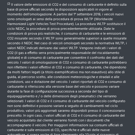
(2)
Il valore delle emissioni di CO2 e del consumo di carburante è definito sulla
base di prove ufficiali secondo le disposizioni applicabili in vigore al
momento dell'omologazione. A partire dal 1° settembre 2018, i veicoli nuovi
sono omologati ai sensi della procedura di prova WLTP (Worldwide
Harmonized Light Vehicles Test Procedure). La procedura WLTP sostituisce il
ciclo NEDC, la procedura di prova precedentemente utilizzata. Date le
condizioni di prova più realistiche, il consumo di carburante e le emissioni di
CO2 misurate secondo il WLTP sono generalmente superiori a quelle misurate
secondo il NEDC. Nel caso di veicoli omologati secondo la normativa WLTP, i
valori NEDC indicati derivano dai valori WLTP. Vengono indicati i valori di
CO2 (il gas a effetto serra principalmente responsabile del riscaldamento
globale) e di consumo di carburante per consentire il confronto dei dati del
veicolo. I valori di omologazione di CO2 e consumo di carburante potrebbero
non riflettere i valori effettivi di CO2 e consumo di carburante, che dipendono
da molti fattori legati (a titolo esemplificativo ma non esaustivo) allo stile di
guida, al percorso scelto, alle condizioni meteorologiche e stradali e alle
condizioni, uso e dotazione del veicolo. I valori riportati di CO2 e consumo di
carburante si riferiscono alla versione base del veicolo e possono variare
durante la fase di configurazione successiva a seconda del tipo di
equipaggiamento e / o delle dimensioni degli pneumatici che verranno
selezionati. I valori di CO2 e il consumo di carburante del veicolo configurato
non sono definitivi e possono variare a seguito di cambiamenti nel ciclo
produttivo; valori più aggiornati saranno disponibili presso il concessionario
prescelto. In ogni caso, i valori ufficiali di CO2 e il consumo di carburante del
veicolo acquistato dal cliente verranno forniti con i documenti che
accompagnano il veicolo. Per maggiori informazioni sui consumi ufficiali di
carburante e sulle emissioni di CO₂ specifiche e ufficiali delle nuove