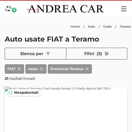
0
Home
/
Auto
/
Usate
/
Teramo
Auto usate FIAT a Teramo
Elenca per
Filtri
(3)
FIAT
Usata
Provincia: Teramo
21
risultati trovati
Neopatentati