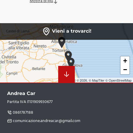
Mostra di più
Vieni a trovarci!
+
−
Leaflet
|
© 2026,
© MapTiler
© OpenStreetMap
Andrea Car
Partita IVA IT01909930677
0861787188
comunicazione.andreacar@gmail.com