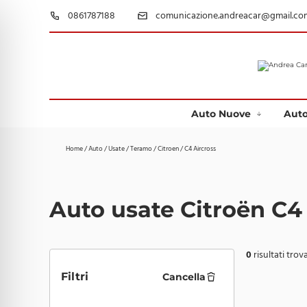
0861787188
comunicazione.andreacar@gmail.co
Auto Nuove
Auto
Home
/
Auto
/
Usate
/
Teramo
/
Citroen
/
C4 Aircross
Auto usate Citroën C4
0
risultati trova
Filtri
Cancella