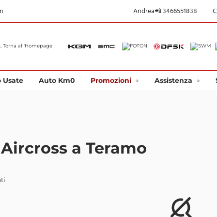
m
Andrea📲 3466551838
C
 Usate
Auto Km0
Promozioni
Assistenza
 Aircross a Teramo
ti