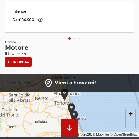
Intense
Da € 30.900
Motore
Motore
Il tuo prezzo
CONTINUA
Vieni a trovarci!
+
−
Leaflet
|
© 2026,
© MapTiler
© OpenStreetMap