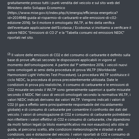
gratuitamente presso tutti i punti vendita del veicolo e sul sito web del
Ministero dello Sviluppo Economico
(https://www.mise.gov.it/index.php/it/energia/efficienza-energetica?
id=2034948-guida-al-risparmio-di-carburanti-e-alle-emissioni-di-c02-
edizione-2016). Se il motore è omologato WLTP, ai fini della verifica
dell'eventuale applicazione dell'Ecotassa / Ecobonus vi invitiamo a verificare il
valore NEDC "Emissioni di CO 2" e la "Tabella consumi ed emissioni NEDC"
riportati nel sito.
(2)
Il valore delle emissioni di CO2 e del consumo di carburante è definito sulla
base di prove ufficiali secondo le disposizioni applicabili in vigore al
momento dell'omologazione. A partire dal 1° settembre 2018, i veicoli nuovi
sono omologati ai sensi della procedura di prova WLTP (Worldwide
Harmonized Light Vehicles Test Procedure). La procedura WLTP sostituisce il
ciclo NEDC, la procedura di prova precedentemente utilizzata. Date le
condizioni di prova più realistiche, il consumo di carburante e le emissioni di
CO2 misurate secondo il WLTP sono generalmente superiori a quelle misurate
secondo il NEDC. Nel caso di veicoli omologati secondo la normativa WLTP, i
valori NEDC indicati derivano dai valori WLTP. Vengono indicati i valori di
CO2 (il gas a effetto serra principalmente responsabile del riscaldamento
globale) e di consumo di carburante per consentire il confronto dei dati del
veicolo. I valori di omologazione di CO2 e consumo di carburante potrebbero
non riflettere i valori effettivi di CO2 e consumo di carburante, che dipendono
da molti fattori legati (a titolo esemplificativo ma non esaustivo) allo stile di
guida, al percorso scelto, alle condizioni meteorologiche e stradali e alle
condizioni, uso e dotazione del veicolo. I valori riportati di CO2 e consumo di