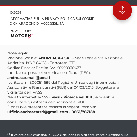
comunicazione.andreacar@gmail.com
Partita IVA 01909930677
© 2026
TOP
+393290661887
INFORMATIVA SULLA PRIVACY
POLITICA SUI COOKIE
DICHIARAZIONE DI ACCESSIBILITÀ
comunicazione.andreacar@gmail.com
POWERED BY
Note legali:
Ragione Sociale:
ANDREACAR SRL
- Sede Legale: via Nazionale
Adriatica, 192/B 64018 - Tortoreto (TE)
Codice Fiscale/ Partita IVA: 01909930677
Indirizzo di posta elettronica certificata (PEC):
andreacar.mail@pec.it
Iscritta al n. E000511689 del Registro Unico degli intermediari
Assicurativi e Riassicurativi (RUI) dal 04/02/2015. Soggetta alla
vigilanza dell’IVASS
Nel sito internet IVASS
(Ivass – Ricerca nel RUI )
è possibile
consultare gli estremi dell’iscrizione al RUI.
È possibile presentare reclami ai segenti recapiti:
ufficio.andreacarsrl@gmail.com
-
0861/787188
(1)
Il valore delle emissioni di CO2 e del consumo di carburante è definito sulla