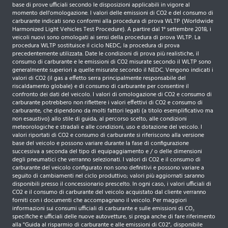
base di prove ufficiali secondo le disposizioni applicabili in vigore al
momento dell'omologazione. I valori delle emissioni di CO2 e del consumo di
carburante indicati sono conformi alla procedura di prova WLTP (Worldwide
Harmonized Light Vehicles Test Procedure). A partire dal 1° settembre 2018, i
veicoli nuovi sono omologati ai sensi della procedura di prova WLTP. La
procedura WLTP sostituisce il ciclo NEDC, la procedura di prova
precedentemente utilizzata. Date le condizioni di prova più realistiche, il
consumo di carburante e le emissioni di CO2 misurate secondo il WLTP sono
generalmente superiori a quelle misurate secondo il NEDC. Vengono indicati i
valori di CO2 (il gas a effetto serra principalmente responsabile del
riscaldamento globale) e di consumo di carburante per consentire il
confronto dei dati del veicolo. I valori di omologazione di CO2 e consumo di
carburante potrebbero non riflettere i valori effettivi di CO2 e consumo di
carburante, che dipendono da molti fattori legati (a titolo esemplificativo ma
non esaustivo) allo stile di guida, al percorso scelto, alle condizioni
meteorologiche e stradali e alle condizioni, uso e dotazione del veicolo. I
valori riportati di CO2 e consumo di carburante si riferiscono alla versione
base del veicolo e possono variare durante la fase di configurazione
successiva a seconda del tipo di equipaggiamento e / o delle dimensioni
degli pneumatici che verranno selezionati. I valori di CO2 e il consumo di
carburante del veicolo configurato non sono definitivi e possono variare a
seguito di cambiamenti nel ciclo produttivo; valori più aggiornati saranno
disponibili presso il concessionario prescelto. In ogni caso, i valori ufficiali di
CO2 e il consumo di carburante del veicolo acquistato dal cliente verranno
forniti con i documenti che accompagnano il veicolo. Per maggiori
informazioni sui consumi ufficiali di carburante e sulle emissioni di CO₂
specifiche e ufficiali delle nuove autovetture, si prega anche di fare riferimento
alla "Guida al risparmio di carburante e alle emissioni di C02", disponibile