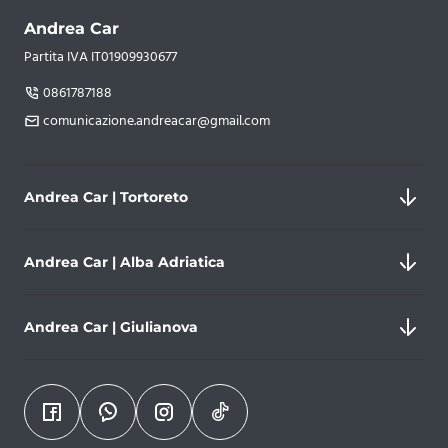
Andrea Car
Partita IVA IT01909930677
0861787188
comunicazione.andreacar@gmail.com
Andrea Car | Tortoreto
Andrea Car | Alba Adriatica
Nazionale Adriatica, 192/b, 64018 Tortoreto
Andrea Car | Giulianova
Partita IVA 01909930677
0861787188
Via Vittorio Veneto, 18, 64011 Alba Adriatica
comunicazione.andreacar@gmail.com
Partita IVA 01909930677
+393806354850
Via Galileo Galilei, 273, 64021 Giulianova