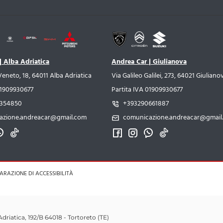
| Alba Adriatica
Andrea Car | Giulianova
Veneto, 18, 64011 Alba Adriatica
Via Galileo Galilei, 273, 64021 Giuliano
01909930677
Partita IVA 01909930677
354850
+393290661887
azione.andreacar@gmail.com
comunicazione.andreacar@gmail
ARAZIONE DI ACCESSIBILITÀ
Adriatica, 192/B 64018 - Tortoreto (TE)