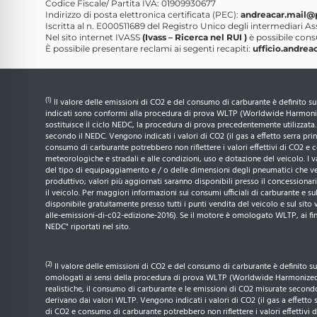
Codice Fiscale/ Partita IVA: 01909930677
Indirizzo di posta elettronica certificata (PEC):
andreacar.mail@p
Iscritta al n. E000511689 del Registro Unico degli intermediari Ass
Nel sito internet IVASS
(Ivass – Ricerca nel RUI )
è possibile consu
È possibile presentare reclami ai segenti recapiti:
ufficio.andre
(1)
Il valore delle emissioni di CO2 e del consumo di carburante è definito su
indicati sono conformi alla procedura di prova WLTP (Worldwide Harmonized
sostituisce il ciclo NEDC, la procedura di prova precedentemente utilizzata
secondo il NEDC. Vengono indicati i valori di CO2 (il gas a effetto serra p
consumo di carburante potrebbero non riflettere i valori effettivi di CO2 e c
meteorologiche e stradali e alle condizioni, uso e dotazione del veicolo. I 
del tipo di equipaggiamento e / o delle dimensioni degli pneumatici che ver
produttivo; valori più aggiornati saranno disponibili presso il concessionar
il veicolo. Per maggiori informazioni sui consumi ufficiali di carburante e su
disponibile gratuitamente presso tutti i punti vendita del veicolo e sul s
alle-emissioni-di-c02-edizione-2016). Se il motore è omologato WLTP, ai fini
NEDC" riportati nel sito.
(2)
Il valore delle emissioni di CO2 e del consumo di carburante è definito su
omologati ai sensi della procedura di prova WLTP (Worldwide Harmonized Li
realistiche, il consumo di carburante e le emissioni di CO2 misurate secon
derivano dai valori WLTP. Vengono indicati i valori di CO2 (il gas a effett
di CO2 e consumo di carburante potrebbero non riflettere i valori effettivi d